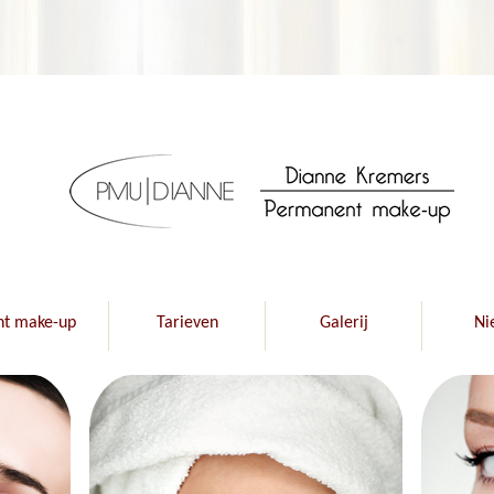
t make-up
Tarieven
Galerij
Ni